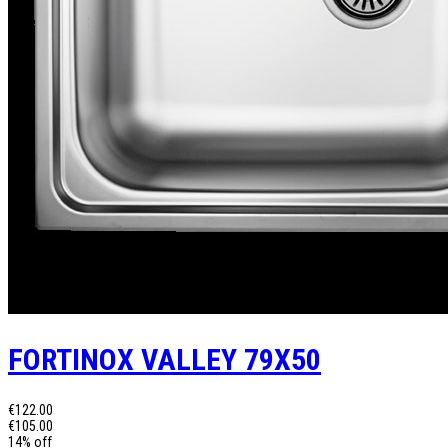
FORTINOX VALLEY 79X50
€122.00
€105.00
14% off