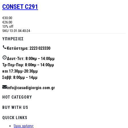
CONSET C291
€30.00
€26.00
13% off
SKU
13.01.04.40-24
ΥΠΗΡΕΣΊΕΣ
Κατάστημα: 2223 023330
Δευτ-Τετ: 8:00πμ – 14:00μμ
Τρ-Πεμ-Παρ: 8:00πμ – 14:00μμ
και 17:30μμ-20:30μμ
Σαββ: 8:00μμ – 14μμ
info@casadigiorgio.com.gr
HOT CATEGORY
BUY WITH US
QUICK LINKS
Όροι χρήσης